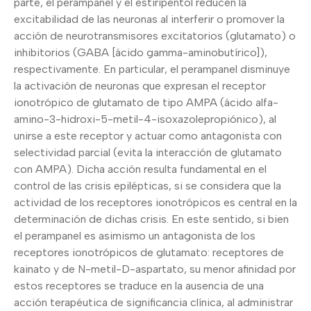
parte, el perampanel y el estiripentol reducen la
excitabilidad de las neuronas al interferir o promover la
acción de neurotransmisores excitatorios (glutamato) o
inhibitorios (GABA [ácido gamma-aminobutírico]),
respectivamente. En particular, el perampanel disminuye
la activación de neuronas que expresan el receptor
ionotrópico de glutamato de tipo AMPA (ácido alfa-
amino-3-hidroxi-5-metil-4-isoxazolepropiónico), al
unirse a este receptor y actuar como antagonista con
selectividad parcial (evita la interacción de glutamato
con AMPA). Dicha acción resulta fundamental en el
control de las crisis epilépticas, si se considera que la
actividad de los receptores ionotrópicos es central en la
determinación de dichas crisis. En este sentido, si bien
el perampanel es asimismo un antagonista de los
receptores ionotrópicos de glutamato: receptores de
kainato y de N-metil-D-aspartato, su menor afinidad por
estos receptores se traduce en la ausencia de una
acción terapéutica de significancia clínica, al administrar