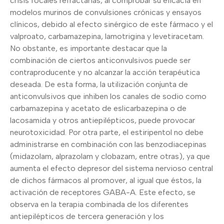
crisis focales refractarias, al comprobar su eficacia en
modelos murinos de convulsiones crónicas y ensayos
clínicos, debido al efecto sinérgico de este fármaco y el
valproato, carbamazepina, lamotrigina y levetiracetam.
No obstante, es importante destacar que la
combinación de ciertos anticonvulsivos puede ser
contraproducente y no alcanzar la acción terapéutica
deseada. De esta forma, la utilización conjunta de
anticonvulsivos que inhiben los canales de sodio como
carbamazepina y acetato de eslicarbazepina o de
lacosamida y otros antiepilépticos, puede provocar
neurotoxicidad. Por otra parte, el estiripentol no debe
administrarse en combinación con las benzodiacepinas
(midazolam, alprazolam y clobazam, entre otras), ya que
aumenta el efecto depresor del sistema nervioso central
de dichos fármacos al promover, al igual que éstos, la
activación de receptores GABA-A. Este efecto, se
observa en la terapia combinada de los diferentes
antiepilépticos de tercera generación y los