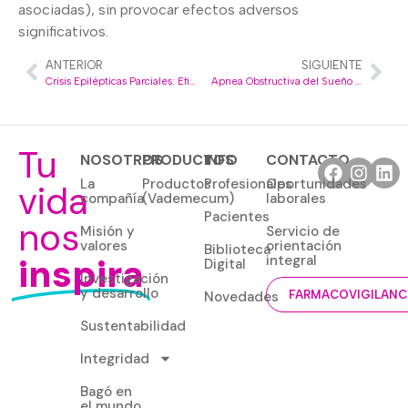
asociadas), sin provocar efectos adversos
significativos.
ANTERIOR
SIGUIENTE
Crisis Epilépticas Parciales: Eficacia y Efectos Adversos de la Lacosamida
Apnea Obstructiva del Sueño y su Influencia en el Depósito de Amiloide en Adultos Mayores Cognitivamente Normales
Tu
NOSOTROS
PRODUCTOS
INFO
CONTACTO
La
Productos
Profesionales
Oportunidades
vida
compañía
(Vademecum)
laborales
Pacientes
nos
Misión y
Servicio de
valores
orientación
Biblioteca
inspira
integral
Digital
Investigación
y desarrollo
Novedades
FARMACOVIGILANC
Sustentabilidad
Integridad
Bagó en
el mundo