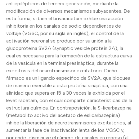
antiepilépticos de tercera generación, mediante la
modificación de diversos mecanismos subyacentes. De
esta forma, si bien el brivaracetam exhibe una acción
inhibitoria en los canales de sodio dependientes de
voltaje (VGSC, por su sigla en inglés), el control de la
activación neuronal se produce por su unión a la
glucoproteína SV2A (synaptic vesicle protein 2A), la
cual es necesaria para la formación de la estructura curva
de la vesícula en la terminal presináptica, durante la
exocitosis del neurotransmisor excitatorio. Dicho
fármaco es un ligando específico de SV2A, que bloquea
de manera reversible a esta proteína sináptica, con una
afinidad que supera en 15 a 30 veces la exhibida por el
levetiracetam, con el cual comparte características de la
estructura química. En contraposición, la S-licarbazepina
(metabolito activo del acetato de eslicarbazepina)
inhibe la liberación de neurotransmisores excitatorios, al
aumentar la fase de inactivación lenta de los VGSC y,
por ende, disminuye el número de canales en reposo (al