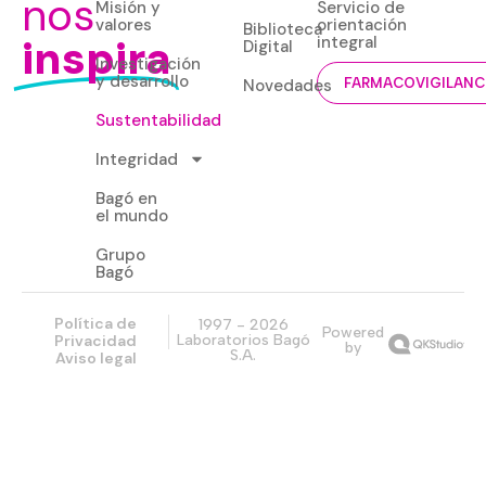
nos
Misión y
Servicio de
valores
orientación
Biblioteca
inspira
integral
Digital
Investigación
y desarrollo
Novedades
FARMACOVIGILANC
Sustentabilidad
Integridad
Bagó en
el mundo
Grupo
Bagó
Política de
1997 - 2026
Powered
Privacidad
Laboratorios Bagó
by
S.A.
Aviso legal