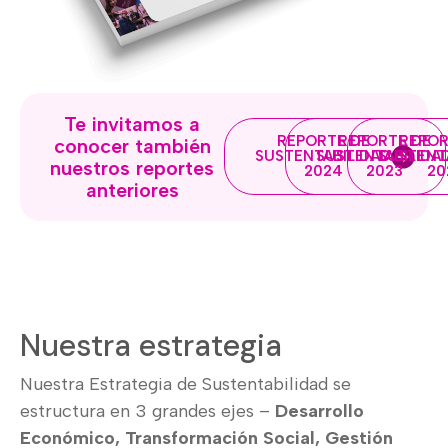
Te invitamos a
REPORTE DE
REPORTE DE
REPOR
conocer también
SUSTENTABILIDAD
SUSTENTABILIDA
SUSTENT
nuestros reportes
2024
2023
20
anteriores
Nuestra estrategia
Nuestra Estrategia de Sustentabilidad se
estructura en 3 grandes ejes –
Desarrollo
Económico, Transformación Social, Gestión