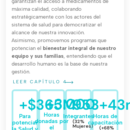
garantizan el acceso a medicamentos de
máxima calidad, colaborando
estratégicamente con los actores del
sistema de salud para democratizar el
alcance de nuestra innovación.
Asimismo, promovemos programas que
potencian el
bienestar integral de nuestro
equipo y sus familias
, entendiendo que el
desarrollo humano es la base de nuestra
gestión.
LEER CAPÍTULO 4
+
3.000
+$
365
M
953
+
43
Horas
Para
Integrantes
Horas de
donadas por
(32%
potenciar
capacitación
Mujeres)
el
(+68%
la Salud y