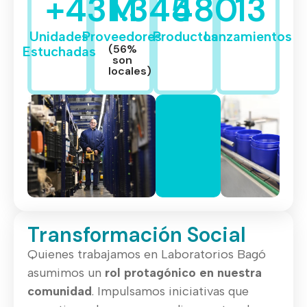
+
43
M
1.345
480
13
Unidades
Proveedores
Productos
Lanzamientos
(56%
Estuchadas
son
locales)
Transformación Social
Quienes trabajamos en Laboratorios Bagó
asumimos un
rol protagónico en nuestra
comunidad
. Impulsamos iniciativas que