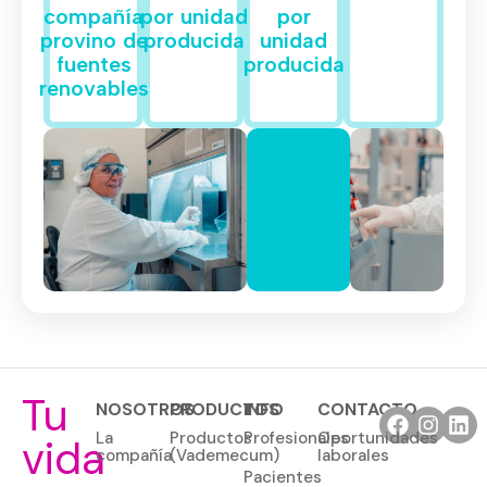
compañía
por unidad
por
provino de
producida
unidad
fuentes
producida
renovables
Tu
NOSOTROS
PRODUCTOS
INFO
CONTACTO
La
Productos
Profesionales
Oportunidades
vida
compañía
(Vademecum)
laborales
Pacientes