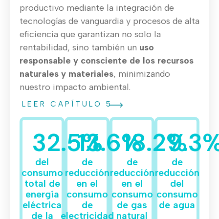
productivo mediante la integración de
tecnologías de vanguardia y procesos de alta
eficiencia que garantizan no solo la
rentabilidad, sino también un
uso
responsable y consciente de los recursos
naturales y materiales
, minimizando
nuestro impacto ambiental.
LEER CAPÍTULO 5
32.5
13.6
%
%
18.2
%
9.3
del
de
de
de
consumo
reducción
reducción
reducción
total de
en el
en el
del
energía
consumo
consumo
consumo
eléctrica
de
de gas
de agua
de la
electricidad
natural