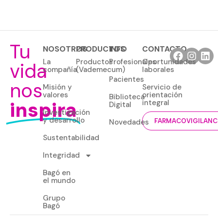
Tu
NOSOTROS
PRODUCTOS
INFO
CONTACTO
La
Productos
Profesionales
Oportunidades
vida
compañía
(Vademecum)
laborales
Pacientes
nos
Misión y
Servicio de
valores
orientación
Biblioteca
inspira
integral
Digital
Investigación
y desarrollo
Novedades
FARMACOVIGILANC
Sustentabilidad
Integridad
Bagó en
el mundo
Grupo
Bagó