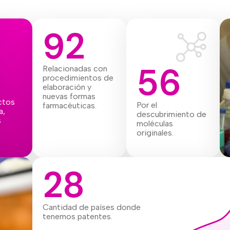
92
56
Relacionadas con
procedimientos de
elaboración y
nuevas formas
ctos
Por el
farmacéuticas.
a,
descubrimiento de
s
moléculas
originales.
28
Cantidad de países donde
tenemos patentes.