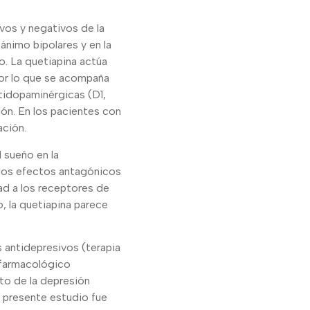
ivos y negativos de la
ánimo bipolares y en la
. La quetiapina actúa
por lo que se acompaña
tidopaminérgicas (D1,
ión. En los pacientes con
ación.
 sueño en la
 los efectos antagónicos
ad a los receptores de
o, la quetiapina parece
s antidepresivos (terapia
 farmacológico
nto de la depresión
l presente estudio fue