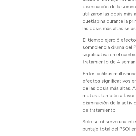
disminución de la somnol
utilizaron las dosis más
quetiapina durante la pr
las dosis más altas se a
El tiempo ejerció efecto
somnolencia diurna del P
significativa en el cambi
tratamiento de 4 seman
En los análisis multivar
efectos significativos e
de las dosis más altas. 
motora, también a favor 
disminución de la activi
de tratamiento.
Solo se observó una inter
puntaje total del PSQI e