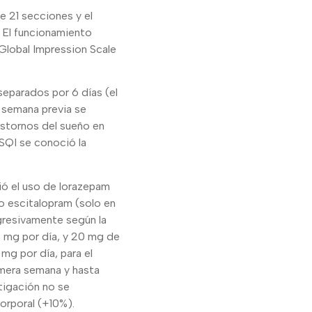
 21 secciones y el
. El funcionamiento
 Global Impression Scale
separados por 6 días (el
a semana previa se
rastornos del sueño en
SQI se conoció la
ió el uso de lorazepam
o escitalopram (solo en
gresivamente según la
5 mg por día, y 20 mg de
mg por día, para el
imera semana y hasta
tigación no se
orporal (+10%).