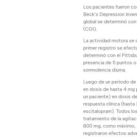
Los pacientes fueron co
Beck’s Depression Invent
global se determinó con 
(CGI).
La actividad motora se c
primer registro se efectu
determinó con el Pittsbu
presencia de 5 puntos o 
somnolencia diurna.
Luego de un período de 
en dosis de hasta 4 mg p
un paciente) en dosis d
respuesta clínica (hast
escitalopram). Todos los
tratamiento de la agitac
800 mg, como máximo, en
registraron efectos adv