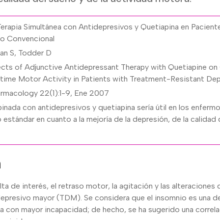
Terapia Simultánea con Antidepresivos y Quetiapina en Pacien
to Convencional
an S, Todder D
ts of Adjunctive Antidepressant Therapy with Quetiapine on 
ytime Motor Activity in Patients with Treatment-Resistant De
rmacology 22(1):1-9, Ene 2007
nada con antidepresivos y quetiapina sería útil en los enferm
 estándar en cuanto a la mejoría de la depresión, de la calidad 
n
lta de interés, el retraso motor, la agitación y las alteracione
epresivo mayor (TDM). Se considera que el insomnio es una d
a con mayor incapacidad; de hecho, se ha sugerido una correla