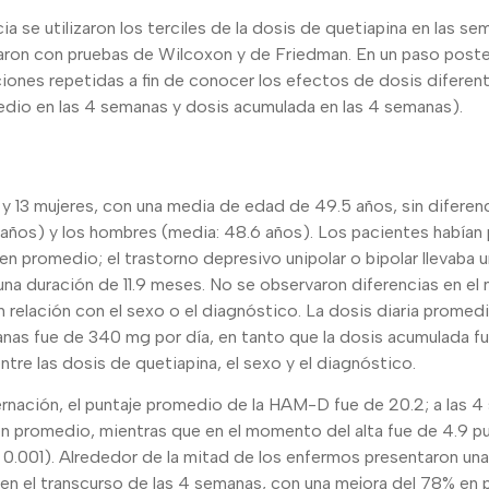
cia se utilizaron los terciles de la dosis de quetiapina en las sem
ron con pruebas de Wilcoxon y de Friedman. En un paso posterio
ciones repetidas a fin de conocer los efectos de dosis diferen
omedio en las 4 semanas y dosis acumulada en las 4 semanas).
y 13 mujeres, con una media de edad de 49.5 años, sin diferenci
 años) y los hombres (media: 48.6 años). Los pacientes habían
n promedio; el trastorno depresivo unipolar o bipolar llevaba u
 una duración de 11.9 meses. No se observaron diferencias en el
n relación con el sexo o el diagnóstico. La dosis diaria promed
anas fue de 340 mg por día, en tanto que la dosis acumulada 
ntre las dosis de quetiapina, el sexo y el diagnóstico.
ernación, el puntaje promedio de la HAM-D fue de 20.2; a las 
en promedio, mientras que en el momento del alta fue de 4.9 p
 < 0.001). Alrededor de la mitad de los enfermos presentaron una
en el transcurso de las 4 semanas, con una mejora del 78% en 