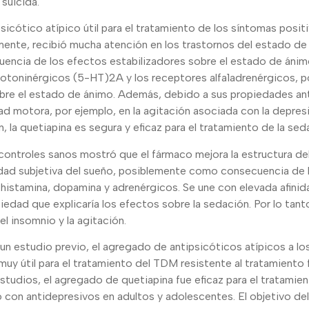
 suicida.
psicótico atípico útil para el tratamiento de los síntomas posit
ente, recibió mucha atención en los trastornos del estado de 
ncia de los efectos estabilizadores sobre el estado de ánimo
rotoninérgicos (5-HT)2A y los receptores alfa1adrenérgicos, 
bre el estado de ánimo. Además, debido a sus propiedades an
idad motora, por ejemplo, en la agitación asociada con la depres
 la quetiapina es segura y eficaz para el tratamiento de la sed
controles sanos mostró que el fármaco mejora la estructura del
lidad subjetiva del sueño, posiblemente como consecuencia de
histamina, dopamina y adrenérgicos. Se une con elevada afinid
piedad que explicaría los efectos sobre la sedación. Por lo tant
del insomnio y la agitación.
un estudio previo, el agregado de antipsicóticos atípicos a lo
uy útil para el tratamiento del TDM resistente al tratamiento
studios, el agregado de quetiapina fue eficaz para el tratamie
to con antidepresivos en adultos y adolescentes. El objetivo de