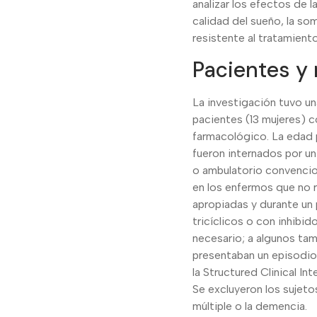
analizar los efectos de 
calidad del sueño, la so
resistente al tratamient
Pacientes y
La investigación tuvo u
pacientes (13 mujeres) co
farmacológico. La edad 
fueron internados por un
o ambulatorio convencion
en los enfermos que no r
apropiadas y durante un
tricíclicos o con inhibi
necesario; a algunos tam
presentaban un episodio 
la Structured Clinical I
Se excluyeron los sujet
múltiple o la demencia.