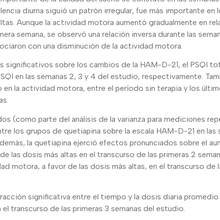
encia diurna siguió un patrón irregular, fue más importante en
 altas. Aunque la actividad motora aumentó gradualmente en rel
imera semana, se observó una relación inversa durante las seman
sociaron con una disminución de la actividad motora.
s significativos sobre los cambios de la HAM-D-21, el PSQI tot
SQI en las semanas 2, 3 y 4 del estudio, respectivamente. Tam
o en la actividad motora, entre el período sin terapia y los últ
as.
iados (como parte del análisis de la varianza para mediciones r
ntre los grupos de quetiapina sobre la escala HAM-D-21 en las 
Además, la quetiapina ejerció efectos pronunciados sobre el au
de las dosis más altas en el transcurso de las primeras 2 sema
dad motora, a favor de las dosis más altas, en el transcurso de
acción significativa entre el tiempo y la dosis diaria promedio
n el transcurso de las primeras 3 semanas del estudio.