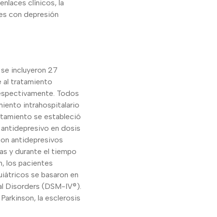
nlaces clínicos, la
tes con depresión
se incluyeron 27
e al tratamiento
respectivamente. Todos
iento intrahospitalario
ratamiento se estableció
 antidepresivo en dosis
con antidepresivos
mas y durante el tiempo
n, los pacientes
uiátricos se basaron en
tal Disorders (DSM-IV®).
arkinson, la esclerosis