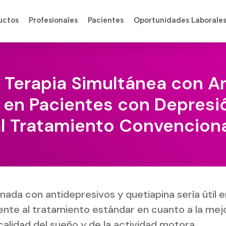
uctos
Profesionales
Pacientes
Oportunidades Laborale
a Terapia Simultánea con A
 en Pacientes con Depresi
l Tratamiento Convencion
nada con antidepresivos y quetiapina sería útil 
ente al tratamiento estándar en cuanto a la mejo
calidad del sueño y de la actividad motora.