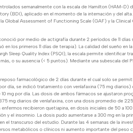
ntrolados semanalmente con la escala de Hamilton (HAM-D) de
ory (BDI), aplicado en el momento de la internación y del alta
la Global Assessment of Functioning Scale (GAF) y la Clinical
onoció por medio de actigrafía durante 2 períodos de 11 días 
ó en los primeros 11 días de terapia). La calidad del sueño en l
rgh Sleep Quality Index (PSQI); la escala permite identificar t
más, o su ausencia (< 5 puntos). Mediante una subescala del P
reposo farmacológico de 2 días durante el cual solo se permit
or día, se indicó tratamiento con venlafaxina (75 mg diarios) 
e 10 mg por día. Las dosis de ambos fármacos se ajustaron pro
a 375 mg diarios de venlafaxina, con una dosis promedio de 22
 enfermos recibieron quetiapina, en dosis iniciales de 50 a 100 
ión y el insomnio. La dosis pudo aumentarse a 300 mg en la pr
 el transcurso del estudio. Durante las 4 semanas de la inves
ersos metabólicos o clínicos ni aumento importante del peso c