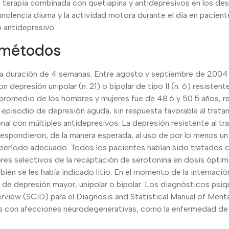
la terapia combinada con quetiapina y antidepresivos en los dese
mnolencia diurna y la actividad motora durante el día en pacien
o antidepresivo.
 métodos
na duración de 4 semanas. Entre agosto y septiembre de 2004 
n depresión unipolar (n: 21) o bipolar de tipo II (n: 6) resistent
promedio de los hombres y mujeres fue de 48.6 y 50.5 años, 
 episodio de depresión aguda, sin respuesta favorable al tratam
al con múltiples antidepresivos. La depresión resistente al t
espondieron, de la manera esperada, al uso de por lo menos un
 período adecuado. Todos los pacientes habían sido tratados 
dores selectivos de la recaptación de serotonina en dosis ópti
bién se les había indicado litio. En el momento de la internació
de depresión mayor, unipolar o bipolar. Los diagnósticos psiq
nterview (SCID) para el Diagnosis and Statistical Manual of Men
os con afecciones neurodegenerativas, como la enfermedad de P