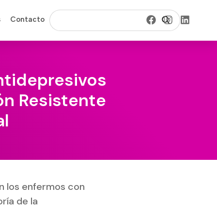
s
Contacto
ntidepresivos
ón Resistente
al
en los enfermos con
ría de la