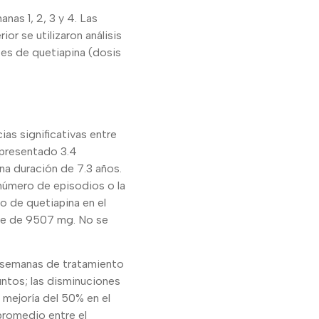
anas 1, 2, 3 y 4. Las
r se utilizaron análisis
tes de quetiapina (dosis
as significativas entre
 presentado 3.4
na duración de 7.3 años.
 número de episodios o la
io de quetiapina en el
fue de 9507 mg. No se
4 semanas de tratamiento
untos; las disminuciones
 mejoría del 50% en el
promedio entre el