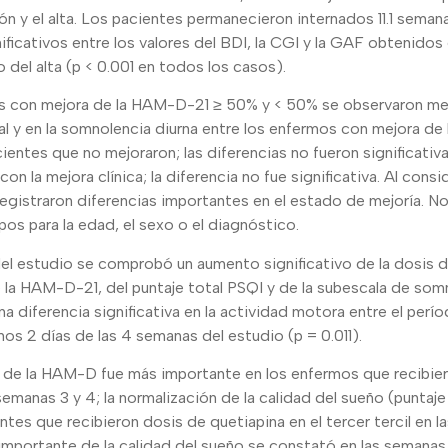
n y el alta. Los pacientes permanecieron internados 11.1 sema
ificativos entre los valores del BDI, la CGI y la GAF obtenido
 del alta (p < 0.001 en todos los casos).
s con mejora de la HAM-D-21 ≥ 50% y < 50% se observaron mej
al y en la somnolencia diurna entre los enfermos con mejora d
entes que no mejoraron; las diferencias no fueron significativ
on la mejora clínica; la diferencia no fue significativa. Al consi
egistraron diferencias importantes en el estado de mejoría. N
pos para la edad, el sexo o el diagnóstico.
del estudio se comprobó un aumento significativo de la dosis d
 la HAM-D-21, del puntaje total PSQI y de la subescala de som
una diferencia significativa en la actividad motora entre el per
mos 2 días de las 4 semanas del estudio (p = 0.011).
e de la HAM-D fue más importante en los enfermos que recibie
s semanas 3 y 4; la normalización de la calidad del sueño (puntaj
ntes que recibieron dosis de quetiapina en el tercer tercil en 
importante de la calidad del sueño se constató en las semanas 3