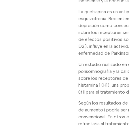
ineficiente y la conducta
La quetiapina es un anti
esquizofrenia. Recientem
depresión como consecue
sobre los receptores se
de efectos positivos so
D2), influye en la activ
enfermedad de Parkinson,
Un estudio realizado en 
polisomnografía y la ca
sobre los receptores de 
histamina 1 (H1), una pro
útil para el tratamiento 
Según los resultados de 
de aumento) podría ser m
convencional. En otros e
refractaria al tratamien