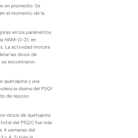
nas en promedio. Se
s en el momento de la
oras en los parámetros
e la HAM-D-21, en
as. La actividad motora
derar las dosis de
o se encontraron
e quetiapina y una
nolencia diurna del PSQI
íodo de reposo
ron dosis de quetiapina
e total del PSQI) fue más
las 4 semanas del
 y 4. Si bien la