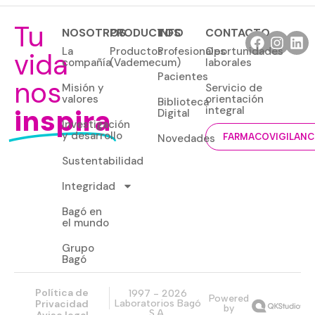
Tu
NOSOTROS
PRODUCTOS
INFO
CONTACTO
La
Productos
Profesionales
Oportunidades
vida
compañía
(Vademecum)
laborales
Pacientes
nos
Misión y
Servicio de
valores
orientación
Biblioteca
inspira
integral
Digital
Investigación
y desarrollo
Novedades
FARMACOVIGILANC
Sustentabilidad
Integridad
Bagó en
el mundo
Grupo
Bagó
Política de
1997 - 2026
Powered
Privacidad
Laboratorios Bagó
by
S.A.
Aviso legal