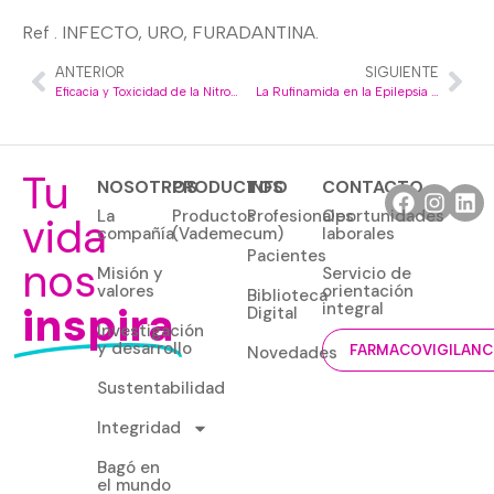
Ref . INFECTO, URO, FURADANTINA.
ANTERIOR
SIGUIENTE
Eficacia y Toxicidad de la Nitrofurantoína
La Rufinamida en la Epilepsia Pediátrica
Tu
NOSOTROS
PRODUCTOS
INFO
CONTACTO
La
Productos
Profesionales
Oportunidades
vida
compañía
(Vademecum)
laborales
Pacientes
nos
Misión y
Servicio de
valores
orientación
Biblioteca
inspira
integral
Digital
Investigación
y desarrollo
Novedades
FARMACOVIGILANC
Sustentabilidad
Integridad
Bagó en
el mundo