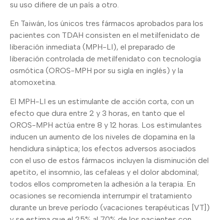
su uso difiere de un país a otro.
En Taiwán, los únicos tres fármacos aprobados para los
pacientes con TDAH consisten en el metilfenidato de
liberación inmediata (MPH-LI), el preparado de
liberación controlada de metilfenidato con tecnología
osmótica (OROS-MPH por su sigla en inglés) y la
atomoxetina.
El MPH-LI es un estimulante de acción corta, con un
efecto que dura entre 2 y 3 horas, en tanto que el
OROS-MPH actúa entre 8 y 12 horas. Los estimulantes
inducen un aumento de los niveles de dopamina en la
hendidura sináptica; los efectos adversos asociados
con el uso de estos fármacos incluyen la disminución del
apetito, el insomnio, las cefaleas y el dolor abdominal;
todos ellos comprometen la adhesión a la terapia. En
ocasiones se recomienda interrumpir el tratamiento
durante un breve período (vacaciones terapéuticas [VT])
y se estima que el 25% al 70% de los pacientes con