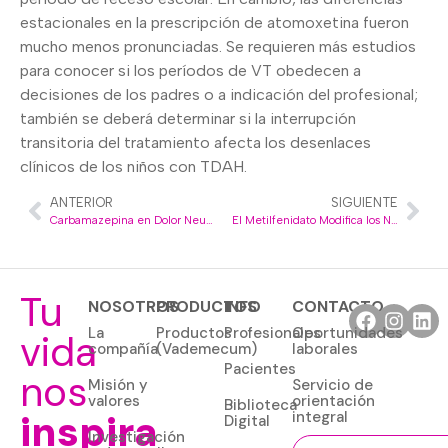
estacionales en la prescripción de atomoxetina fueron
mucho menos pronunciadas. Se requieren más estudios
para conocer si los períodos de VT obedecen a
decisiones de los padres o a indicación del profesional;
también se deberá determinar si la interrupción
transitoria del tratamiento afecta los desenlaces
clínicos de los niños con TDAH.
ANTERIOR
SIGUIENTE
Carbamazepina en Dolor Neuropático Crónico y Fibromialgia
El Metilfenidato Modifica los Niveles Cerebelosos de Creatina en Pacientes Adultos con Trastorno por Déficit de Atención e Hiperactividad
Tu
NOSOTROS
PRODUCTOS
INFO
CONTACTO
La
Productos
Profesionales
Oportunidades
vida
compañía
(Vademecum)
laborales
Pacientes
nos
Misión y
Servicio de
valores
orientación
Biblioteca
inspira
integral
Digital
Investigación