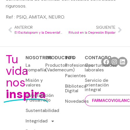
rigurosos.
Ref : PSIQ, AMITAX, NEURO.
ANTERIOR
SIGUIENTE
El Escitalopram y la Desvenlafaxina en la Depresión Mayor
Riluzol en la Depresión Bipolar
Tu
NOSOTROS
PRODUCTOS
INFO
CONTACTO
La
Productos
Profesionales
Oportunidades
vida
compañía
(Vademecum)
laborales
Pacientes
nos
Misión y
Servicio de
valores
orientación
Biblioteca
inspira
integral
Digital
Investigación
y desarrollo
Novedades
FARMACOVIGILANC
Sustentabilidad
Integridad