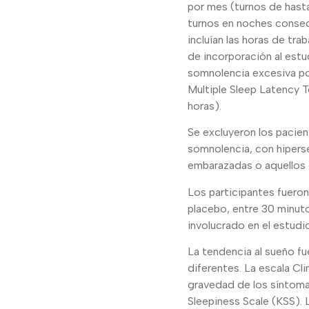
por mes (turnos de hasta 
turnos en noches consecu
incluían las horas de tra
de incorporación al estu
somnolencia excesiva por
Multiple Sleep Latency T
horas).
Se excluyeron los pacie
somnolencia, con hipers
embarazadas o aquellos 
Los participantes fueron 
placebo, entre 30 minuto
involucrado en el estud
La tendencia al sueño f
diferentes. La escala Cl
gravedad de los síntoma
Sleepiness Scale (KSS).