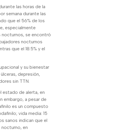
urante las horas de la
or semana durante las
rmado que el 56% de los
te, especialmente
s nocturnos, se encontró
rabajadores nocturnos
tras que el 18.5% y el
upacional y su bienestar
úlceras, depresión,
dores sin TTN.
l estado de alerta, en
in embargo, a pesar de
afinilo es un compuesto
afinilo; vida media: 15
ios sanos indican que el
 nocturno, en