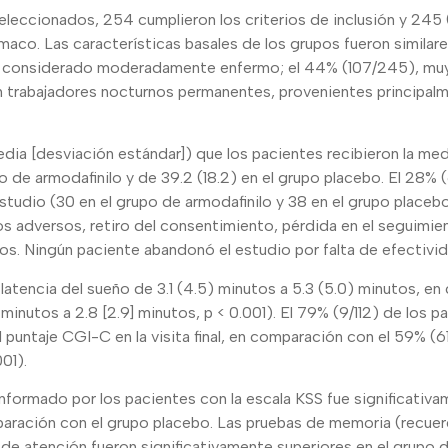
leccionados, 254 cumplieron los criterios de inclusión y 245 
maco. Las características basales de los grupos fueron similare
e considerado moderadamente enfermo; el 44% (107/245), muy
 trabajadores nocturnos permanentes, provenientes principalme
dia [desviación estándar]) que los pacientes recibieron la me
po de armodafinilo y de 39.2 (18.2) en el grupo placebo. El 28%
estudio (30 en el grupo de armodafinilo y 38 en el grupo placeb
os adversos, retiro del consentimiento, pérdida en el seguimie
s. Ningún paciente abandonó el estudio por falta de efectivid
a latencia del sueño de 3.1 (4.5) minutos a 5.3 (5.0) minutos, e
 minutos a 2.8 [2.9] minutos, p < 0.001). El 79% (9/112) de los 
l puntaje CGI-C en la visita final, en comparación con el 59% (6
01).
informado por los pacientes con la escala KSS fue significativ
paración con el grupo placebo. Las pruebas de memoria (recuer
 de atención fueron significativamente superiores en el grupo d