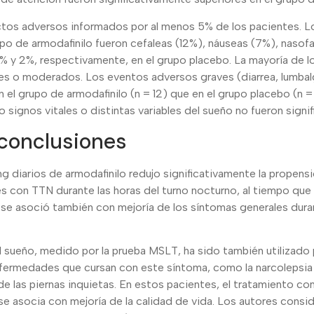
ctos adversos informados por al menos 5% de los pacientes. 
po de armodafinilo fueron cefaleas (12%), náuseas (7%), nasofa
3% y 2%, respectivamente, en el grupo placebo. La mayoría de 
es o moderados. Los eventos adversos graves (diarrea, lumbalg
 el grupo de armodafinilo (n = 12) que en el grupo placebo (n =
 signos vitales o distintas variables del sueño no fueron signif
 conclusiones
g diarios de armodafinilo redujo significativamente la propensió
 con TTN durante las horas del turno nocturno, al tiempo que 
o se asoció también con mejoría de los síntomas generales dura
l sueño, medido por la prueba MSLT, ha sido también utilizado p
fermedades que cursan con este síntoma, como la narcolepsia ,
de las piernas inquietas. En estos pacientes, el tratamiento con
e asocia con mejoría de la calidad de vida. Los autores consi