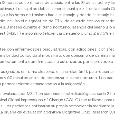
12 horas, con ≥ 6 horas de trabajo entre las 10 de la noche y la
tivas). Los sujetos debían tener un puntaje ≥ 4 en la escala 
bajo y las horas de traslado hacia el trabajo y desde el trabajo ha
dio incluían el diagnóstico de TTN, de acuerdo con los criterio
 ≥ 3 meses durante el turno nocturno, latencia del sueño ≤ 6 
est (MSLT) e insomnio (eficiencia de sueño diurno ≤ 87.5% en 
ntes con enfermedades psiquiátricas, con adicciones, con afe
ensibilidad conocida al modafinilo, con consumo de cafeína ma
en tratamiento con fármacos no autorizados por el protocolo.
asignados en forma aleatoria, en una relación 1:1, para recibir a
s y 60 minutos antes de comenzar el turno nocturno. Los pacie
io permanecieron enmascarados a la asignación.
ue evaluada por MSLT en sesiones electrofisiológicas cada 2 ho
inical Global Impressions of Change (CGI-C) fue utilizada para e
s. Los pacientes estimaron su propia somnolencia mediante la 
 La prueba de evaluación cognitiva Cognitive Drug Research (C