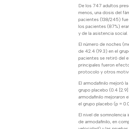
De los 747 adultos prese
menos, una dosis del fár
pacientes (138/245) fu
los pacientes (87%) eran
y de la asistencia social.
El número de noches (me
de 42.4 (19.3) en el gru
pacientes se retiró del 
principales fueron efect
protocolo y otros motivo
El armodafinilo mejoró l
grupo placebo (0.4 [2.9]
armodafinilo mejoraron e
el grupo placebo (p = 0.0
El nivel de somnolencia 
de armodafinilo, en com
velocidad) y las pruebas