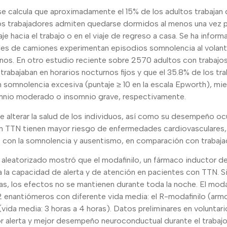
e calcula que aproximadamente el 15% de los adultos trabajan d
os trabajadores admiten quedarse dormidos al menos una vez p
iaje hacia el trabajo o en el viaje de regreso a casa. Se ha info
es de camiones experimentan episodios somnolencia al volan
rnos. En otro estudio reciente sobre 2570 adultos con trabajo
trabajaban en horarios nocturnos fijos y que el 35.8% de los t
 somnolencia excesiva (puntaje ≥ 10 en la escala Epworth), mien
mnio moderado o insomnio grave, respectivamente.
e alterar la salud de los individuos, así como su desempeño oc
on TTN tienen mayor riesgo de enfermedades cardiovasculares, 
 con la somnolencia y ausentismo, en comparación con trabaja
aleatorizado mostró que el modafinilo, un fármaco inductor de
 la capacidad de alerta y de atención en pacientes con TTN. S
as, los efectos no se mantienen durante toda la noche. El mod
enantiómeros con diferente vida media: el R-modafinilo (armod
(vida media: 3 horas a 4 horas). Datos preliminares en voluntar
or alerta y mejor desempeño neuroconductual durante el trabajo