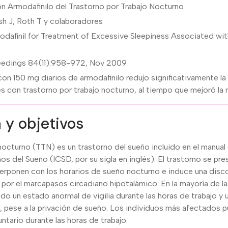
n Armodafinilo del Trastorno por Trabajo Nocturno
sh J, Roth T y colaboradores
afinil for Treatment of Excessive Sleepiness Associated wit
ceedings 84(11):958-972, Nov 2009
on 150 mg diarios de armodafinilo redujo significativamente la 
 con trastorno por trabajo nocturno, al tiempo que mejoró la 
 y objetivos
 nocturno (TTN) es un trastorno del sueño incluido en el manual 
nos del Sueño (ICSD, por su sigla en inglés). El trastorno se p
perponen con los horarios de sueño nocturno e induce una disco
a por el marcapasos circadiano hipotalámico. En la mayoría de l
do un estado anormal de vigilia durante las horas de trabajo y
s, pese a la privación de sueño. Los individuos más afectados 
ntario durante las horas de trabajo.