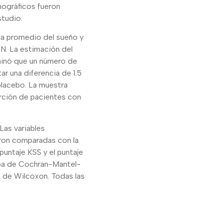
nográficos fueron
studio.
cia promedio del sueño y
TN. La estimación del
minó que un número de
r una diferencia de 1.5
placebo. La muestra
orción de pacientes con
Las variables
ron comparadas con la
puntaje KSS y el puntaje
eba de Cochran-Mantel-
n de Wilcoxon. Todas las