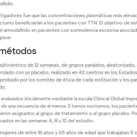
finilo.
stigadores fue que las concentraciones plasmáticas más elevad
cturno beneficiarían a los pacientes con TTN. El objetivo de est
 del armodafinilo en pacientes con somnolencia excesiva asoci
rave.
 métodos
ulticéntrico de 12 semanas, de grupos paralelos, aleatorizado,
olado con un placebo, realizado en 42 centros en los Estado
probado por los comités de ética de cada institución y los par
do.
 evaluados inicialmente mediante la escala Clinical Global Impr
 de una secuencia de al menos 3 turnos nocturnos, los pacient
ueron asignados al grupo de tratamiento o al grupo placebo. P
luados en las semanas 4, 8 y 12 del estudio.
 mujeres de entre 18 años y 65 años de edad que trabajaban 5 