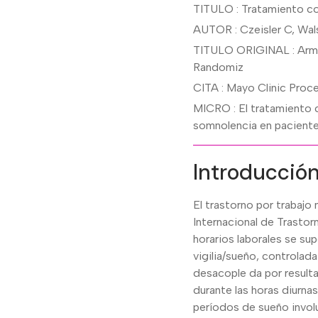
TITULO : Tratamiento co
AUTOR : Czeisler C, Wal
TITULO ORIGINAL : Armod
Randomiz
CITA : Mayo Clinic Pro
MICRO : El tratamiento c
somnolencia en pacientes
Introducción
El trastorno por trabajo
Internacional de Trastor
horarios laborales se su
vigilia/sueño, controlad
desacople da por resulta
durante las horas diurna
períodos de sueño involu