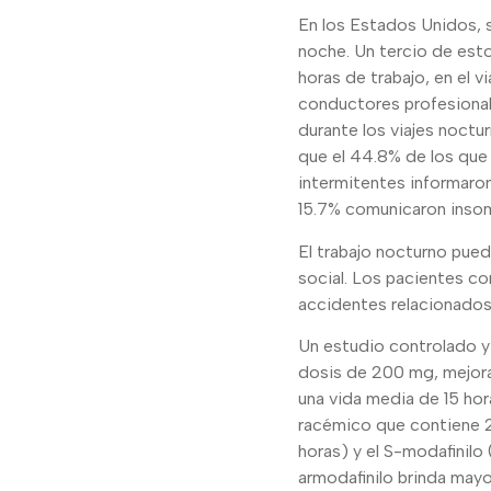
En los Estados Unidos, s
noche. Un tercio de est
horas de trabajo, en el v
conductores profesional
durante los viajes noctu
que el 44.8% de los que 
intermitentes informaron
15.7% comunicaron inso
El trabajo nocturno pued
social. Los pacientes c
accidentes relacionados
Un estudio controlado y 
dosis de 200 mg, mejora
una vida media de 15 hor
racémico que contiene 2 
horas) y el S-modafinilo 
armodafinilo brinda may