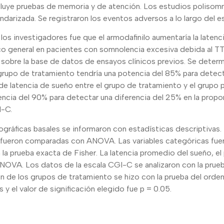
ncluye pruebas de memoria y de atención. Los estudios polisom
ndarizada. Se registraron los eventos adversos a lo largo del e
e los investigadores fue que el armodafinilo aumentaría la laten
ico general en pacientes con somnolencia excesiva debida al T
 sobre la base de datos de ensayos clínicos previos. Se deter
rupo de tratamiento tendría una potencia del 85% para detecta
e latencia de sueño entre el grupo de tratamiento y el grupo 
encia del 90% para detectar una diferencia del 25% en la prop
I-C.
gráficas basales se informaron con estadísticas descriptivas. 
 fueron comparadas con ANOVA. Las variables categóricas fue
la prueba exacta de Fisher. La latencia promedio del sueño, el 
NOVA. Los datos de la escala CGI-C se analizaron con la pru
n de los grupos de tratamiento se hizo con la prueba del orde
s y el valor de significación elegido fue p = 0.05.