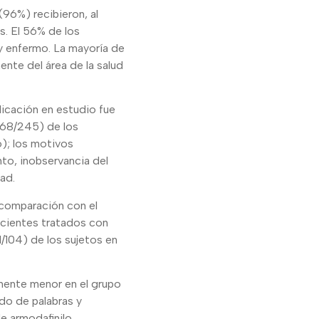
(96%) recibieron, al
s. El 56% de los
 enfermo. La mayoría de
nte del área de la salud
dicación en estudio fue
 (68/245) de los
o); los motivos
nto, inobservancia del
ad.
n comparación con el
pacientes tratados con
1/104) de los sujetos en
amente menor en el grupo
do de palabras y
e armodafinilo.