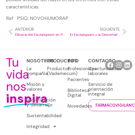
características.
Ref : PSIQ, NOVOHUMORAP.
ANTERIOR
SIGUIENTE
Eficacia del Escitalopram en Pacientes con Depresión y Ansiedad
El Escitalopram y la Desvenlafaxina en la Depresión Mayor
Tu
NOSOTROS
PRODUCTOS
INFO
CONTACTO
La
Productos
Profesionales
Oportunidades
vida
compañía
(Vademecum)
laborales
Pacientes
nos
Misión y
Servicio de
valores
orientación
Biblioteca
inspira
integral
Digital
Investigación
y desarrollo
Novedades
FARMACOVIGILANC
Sustentabilidad
Integridad