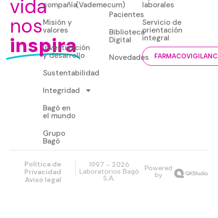
vida
compañía
(Vademecum)
laborales
Pacientes
nos
Misión y
Servicio de
valores
orientación
Biblioteca
inspira
integral
Digital
Investigación
y desarrollo
Novedades
FARMACOVIGILANC
Sustentabilidad
Integridad
Bagó en
el mundo
Grupo
Bagó
Política de
1997 - 2026
Powered
Privacidad
Laboratorios Bagó
by
S.A.
Aviso legal