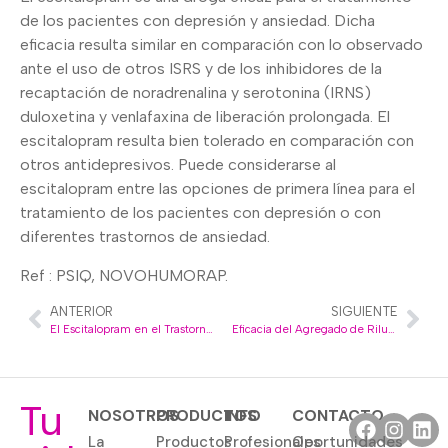
de los pacientes con depresión y ansiedad. Dicha
eficacia resulta similar en comparación con lo observado
ante el uso de otros ISRS y de los inhibidores de la
recaptación de noradrenalina y serotonina (IRNS)
duloxetina y venlafaxina de liberación prolongada. El
escitalopram resulta bien tolerado en comparación con
otros antidepresivos. Puede considerarse al
escitalopram entre las opciones de primera línea para el
tratamiento de los pacientes con depresión o con
diferentes trastornos de ansiedad.
Ref : PSIQ, NOVOHUMORAP.
ANTERIOR
SIGUIENTE
El Escitalopram en el Trastorno de Ansiedad Social
Eficacia del Agregado de Riluzol al Tratamiento de Base en Pacientes con Trastorno Obsesivo Compulsivo Refractario
Tu
NOSOTROS
PRODUCTOS
INFO
CONTACTO
La
Productos
Profesionales
Oportunidades