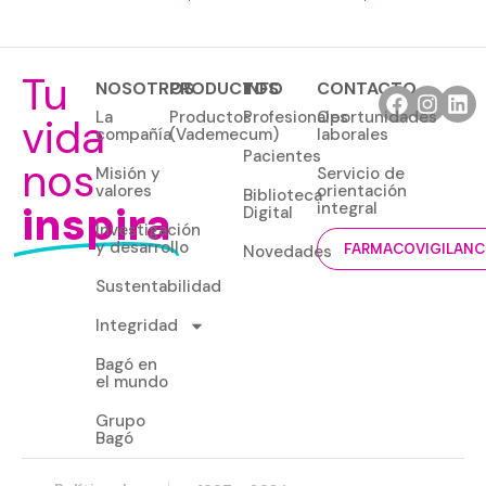
Tu
NOSOTROS
PRODUCTOS
INFO
CONTACTO
La
Productos
Profesionales
Oportunidades
vida
compañía
(Vademecum)
laborales
Pacientes
nos
Misión y
Servicio de
valores
orientación
Biblioteca
inspira
integral
Digital
Investigación
y desarrollo
Novedades
FARMACOVIGILANC
Sustentabilidad
Integridad
Bagó en
el mundo
Grupo
Bagó