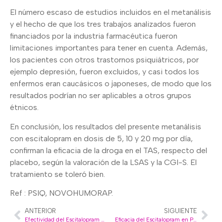
El número escaso de estudios incluidos en el metanálisis
y el hecho de que los tres trabajos analizados fueron
financiados por la industria farmacéutica fueron
limitaciones importantes para tener en cuenta. Además,
los pacientes con otros trastornos psiquiátricos, por
ejemplo depresión, fueron excluidos, y casi todos los
enfermos eran caucásicos o japoneses, de modo que los
resultados podrían no ser aplicables a otros grupos
étnicos.
En conclusión, los resultados del presente metanálisis
con escitalopram en dosis de 5, 10 y 20 mg por día,
confirman la eficacia de la droga en el TAS, respecto del
placebo, según la valoración de la LSAS y la CGI-S. El
tratamiento se toleró bien.
Ref : PSIQ, NOVOHUMORAP.
ANTERIOR
SIGUIENTE
Efectividad del Escitalopram para el Tratamiento de las Mioclonías y Temblores en la Distonía Cervical
Eficacia del Escitalopram en Pacientes con Depresión y Ansiedad