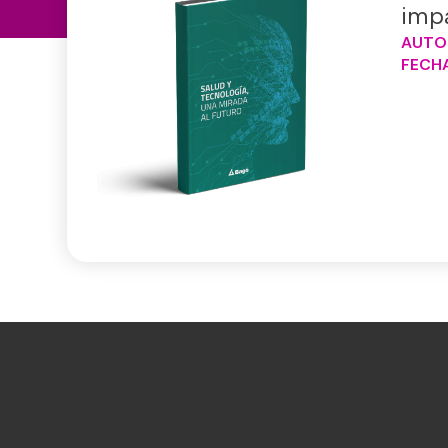
impa
AUTO
FECHA