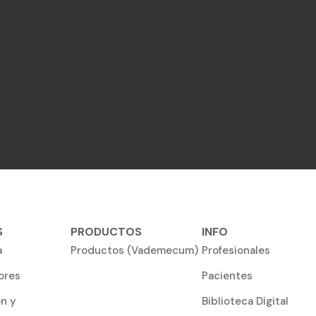
S
PRODUCTOS
INFO
a
Productos (Vademecum)
Profesionales
ores
Pacientes
ón y
Biblioteca Digital