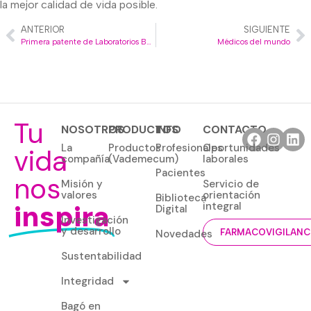
la mejor calidad de vida posible.
ANTERIOR
SIGUIENTE
Primera patente de Laboratorios Bagó en China
Médicos del mundo
Tu
NOSOTROS
PRODUCTOS
INFO
CONTACTO
La
Productos
Profesionales
Oportunidades
vida
compañía
(Vademecum)
laborales
Pacientes
nos
Misión y
Servicio de
valores
orientación
Biblioteca
inspira
integral
Digital
Investigación
y desarrollo
Novedades
FARMACOVIGILANC
Sustentabilidad
Integridad
Bagó en