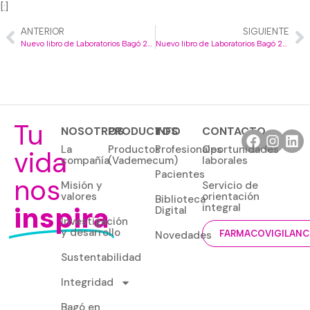
[:]
ANTERIOR
SIGUIENTE
Nuevo libro de Laboratorios Bagó 2021
Nuevo libro de Laboratorios Bagó 2023
Tu
NOSOTROS
PRODUCTOS
INFO
CONTACTO
La
Productos
Profesionales
Oportunidades
vida
compañía
(Vademecum)
laborales
Pacientes
nos
Misión y
Servicio de
valores
orientación
Biblioteca
inspira
integral
Digital
Investigación
y desarrollo
Novedades
FARMACOVIGILANC
Sustentabilidad
Integridad
Bagó en