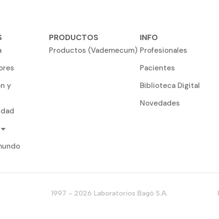
S
PRODUCTOS
INFO
a
Productos (Vademecum)
Profesionales
ores
Pacientes
ón y
Biblioteca Digital
Novedades
idad
 mundo
1997 - 2026 Laboratorios Bagó S.A.