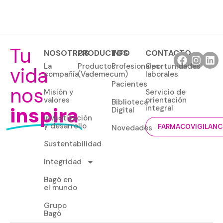
Tu
NOSOTROS
PRODUCTOS
INFO
CONTACTO
La
Productos
Profesionales
Oportunidades
vida
compañía
(Vademecum)
laborales
Pacientes
nos
Misión y
Servicio de
valores
orientación
Biblioteca
inspira
integral
Digital
Investigación
y desarrollo
Novedades
FARMACOVIGILANC
Sustentabilidad
Integridad
Bagó en
el mundo
Grupo
Bagó