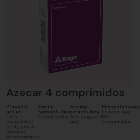
Azecar 4 comprimidos
Principio
Forma
Acción
Presentacione
activo
farmacéutica
terapéutica
Envases por
Cada
Comprimidos
Anticoagulante
30
comprimido
oral.
comprimidos.
de Azecar 4
contiene:
Acenocumarol