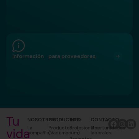
Información para proveedores
Tu
NOSOTROS
PRODUCTOS
INFO
CONTACTO
La
Productos
Profesionales
Oportunidades
vida
compañía
(Vademecum)
laborales