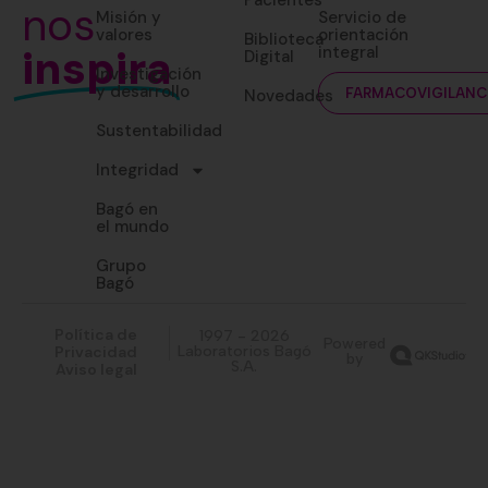
Pacientes
nos
Misión y
Servicio de
valores
orientación
Biblioteca
inspira
integral
Digital
Investigación
y desarrollo
Novedades
FARMACOVIGILANC
Sustentabilidad
Integridad
Bagó en
el mundo
Grupo
Bagó
Política de
1997 - 2026
Powered
Privacidad
Laboratorios Bagó
by
S.A.
Aviso legal