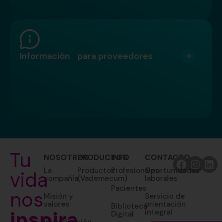
Información para proveedores
Tu
NOSOTROS
PRODUCTOS
INFO
CONTACTO
La
Productos
Profesionales
Oportunidades
vida
compañía
(Vademecum)
laborales
Pacientes
nos
Misión y
Servicio de
valores
orientación
Biblioteca
inspira
integral
Digital