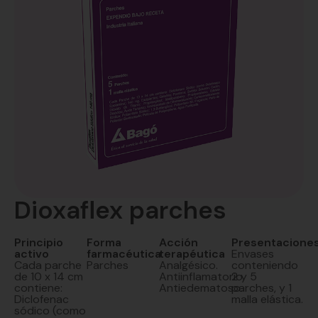
Dioxaflex parches
Principio
Forma
Acción
Presentacione
activo
farmacéutica
terapéutica
Envases
Cada parche
Parches
Analgésico.
conteniendo
de 10 x 14 cm
Antiinflamatorio.
2 y 5
contiene:
Antiedematoso.
parches, y 1
Diclofenac
malla elástica.
sódico (como