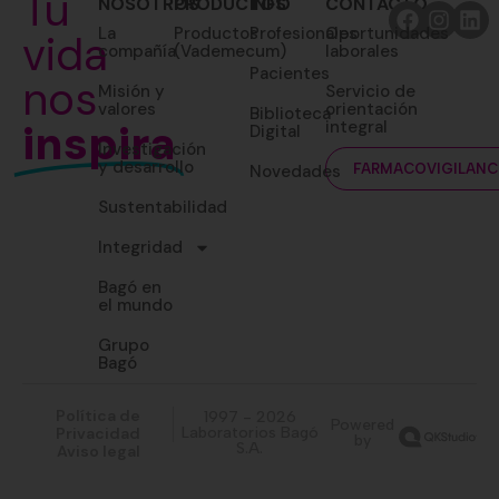
Tu
NOSOTROS
PRODUCTOS
INFO
CONTACTO
La
Productos
Profesionales
Oportunidades
vida
compañía
(Vademecum)
laborales
Pacientes
nos
Misión y
Servicio de
valores
orientación
Biblioteca
inspira
integral
Digital
Investigación
y desarrollo
Novedades
FARMACOVIGILANC
Sustentabilidad
Integridad
Bagó en
el mundo
Grupo
Bagó
Política de
1997 - 2026
Powered
Privacidad
Laboratorios Bagó
by
S.A.
Aviso legal