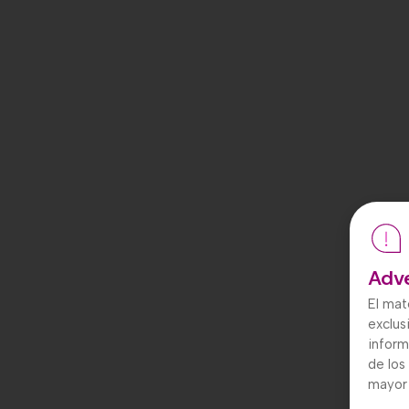
Adv
El mat
exclus
inform
de los
mayor 