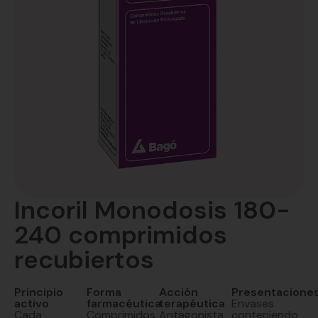
Incoril Monodosis 180-
240 comprimidos
recubiertos
Principio
Forma
Acción
Presentacione
activo
farmacéutica
terapéutica
Envases
Cada
Comprimidos
Antagonista
conteniendo