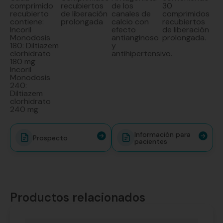
comprimido
recubiertos
de los
30
recubierto
de liberación
canales de
comprimidos
contiene:
prolongada
calcio con
recubiertos
Incoril
efecto
de liberación
Monodosis
antianginoso
prolongada.
180: Diltiazem
y
clorhidrato
antihipertensivo.
180 mg
Incoril
Monodosis
240:
Diltiazem
clorhidrato
240 mg
Información para
Prospecto
pacientes
Productos relacionados