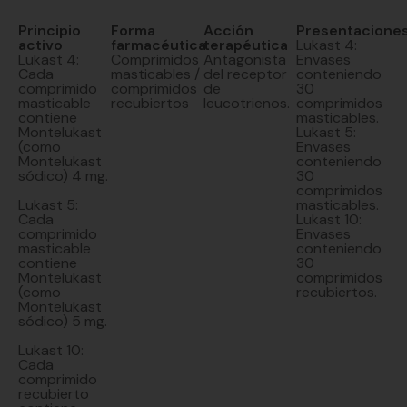
Principio
Forma
Acción
Presentacione
activo
farmacéutica
terapéutica
Lukast 4:
Lukast 4:
Comprimidos
Antagonista
Envases
Cada
masticables /
del receptor
conteniendo
comprimido
comprimidos
de
30
masticable
recubiertos
leucotrienos.
comprimidos
contiene
masticables.
Montelukast
Lukast 5:
(como
Envases
Montelukast
conteniendo
sódico) 4 mg.
30
comprimidos
Lukast 5:
masticables.
Cada
Lukast 10:
comprimido
Envases
masticable
conteniendo
contiene
30
Montelukast
comprimidos
(como
recubiertos.
Montelukast
sódico) 5 mg.
Lukast 10:
Cada
comprimido
recubierto