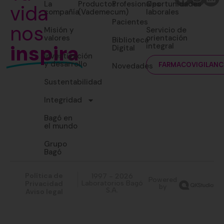
La
Productos
Profesionales
Oportunidades
vida
compañía
(Vademecum)
laborales
Pacientes
nos
Misión y
Servicio de
valores
orientación
Biblioteca
inspira
integral
Digital
Investigación
y desarrollo
Novedades
FARMACOVIGILANC
Sustentabilidad
Integridad
Bagó en
el mundo
Grupo
Bagó
Política de
1997 - 2026
Powered
Privacidad
Laboratorios Bagó
by
S.A.
Aviso legal